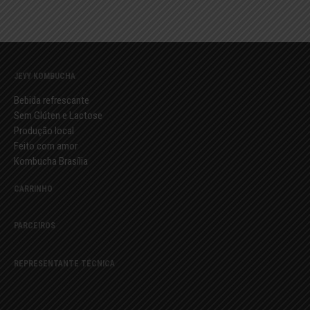
JEYY KOMBUCHA
Bebida refrescante
Sem Glúten e Lactose
Produção local
Feito com amor
Kombucha Brasília
CARRINHO
PARCEIROS
REPRESENTANTE TÉCNICA