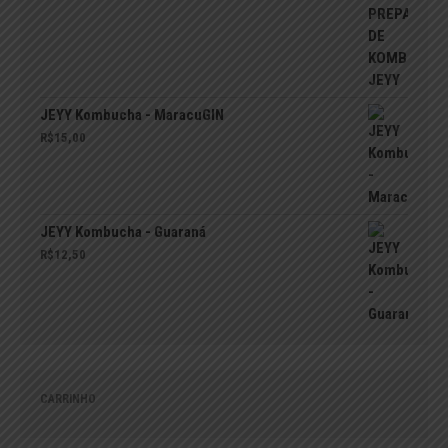
JEYY Kombucha - MaracuGIN
R$
15,00
JEYY Kombucha - Guaraná
R$
12,50
CARRINHO