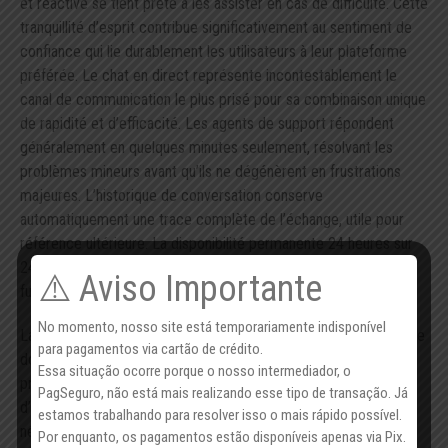
et réactive se tient prête à les assister en cas de difficulté. Cette
tranquillité d’esprit contribue significativement au sentiment de
confiance qui lie durablement les utilisateurs à leur plateforme
préférée. Le chat en direct représente incontestablement le
canal de communication le plus prisé pour sa combinaison unique
de rapidité et d’efficacité. Les agents de support répondent
généralement en quelques minutes seulement, résolvant les
problèmes mineurs avant qu’ils ne dégénèrent en frustrations
majeures. L’historique de conversation conserve
automatiquement une trace complète de l’échange, utile pour
référence ultérieure. La disponibilité permanente 24 heures sur
24 et 7 jours sur 7 reconnaît que les joueurs opèrent selon des
⚠️ Aviso Importante
fuseaux horaires variés et des horaires imprévisibles.
No momento, nosso site está temporariamente indisponível
La gestion efficace des transactions financières constitue l’épine
para pagamentos via cartão de crédito.
dorsale de toute plateforme de jeu en ligne crédible. Le
Essa situação ocorre porque o nosso intermediador, o
processus de dépôt doit combiner harmonieusement simplicité
PagSeguro, não está mais realizando esse tipo de transação. Já
d’utilisation et sécurité maximale pour inspirer la confiance
estamos trabalhando para resolver isso o mais rápido possível.
nécessaire. Les casinos modernes supportent une
Por enquanto, os pagamentos estão disponíveis apenas via Pix.