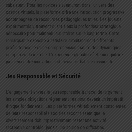
subsistent. Pour les novices s’aventurant dans l’univers des
casinos virtuels, la plateforme offre une introduction progressive
accompagnée de ressources pédagogiques utiles. Les joueurs
expérimentés y trouvent quant à eux la profondeur stratégique
nécessaire pour maintenir leur intérêt sur le long terme. Cette
remarquable capacité à satisfaire simultanément différents
profils témoigne d’une compréhension mature des dynamiques
complexes du marché. L’expérience globale reflète un équilibre
judicieux entre innovation ambitieuse et fiabilité rassurante.
Jeu Responsable et Sécurité
L’engagement envers le jeu responsable transcende largement
les simples obligations réglementaires pour devenir un impératif
éthique fondamental. Les plateformes véritablement conscientes
de leurs responsabilités sociales reconnaissent que le
divertissement doit impérativement rester une activité
récréative contrôlée, jamais une source de difficultés