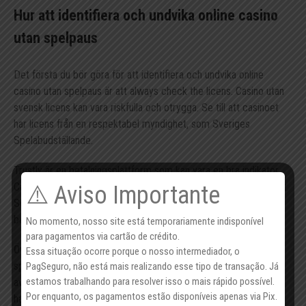
Hur att identifiera och undvika online casino
utan spelpaus
Det första du bör göra för att identifiera och undvika online
casino utan spelpaus är att always check the licens. Casino utan
svensk licens kan vara riskfulla och otrygga. Se till att casinoet
har licens från en respektabel myndighet, som Sveriges
Spelabudställande.
Trustly är en betalningsplattform som kan vara en bra indikator.
Casino utan svensk licens trustly är ofta ett tecken på otrygghet.
⚠️ Aviso Importante
Se till att casinoet använder Trustly eller en liknande
betalningsplattform för säkerhet.
No momento, nosso site está temporariamente indisponível
para pagamentos via cartão de crédito.
Övervaka casinoets betygsättningar och recensioner. Många
Essa situação ocorre porque o nosso intermediador, o
spelare delar deras erfarenheter online, vilket kan ge dig en bild
PagSeguro, não está mais realizando esse tipo de transação. Já
estamos trabalhando para resolver isso o mais rápido possível.
av casinoets betygsättning. Hitta recensioner från spelare som
Por enquanto, os pagamentos estão disponíveis apenas via Pix.
har erfarenhet av spelpaus.