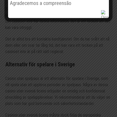
Agradecemos a compreensão
Se till att casinoet har en tydlig och lättillgänglig policy för
spelpaus. Det bör vara enkel att aktivera och hantera spelpausen.
Om casinoet inte har denna information, det är ett tecken att det
kan vara otryggt.
Det är alltid bra att kontakta kundtjänstet. Om du har svårt att nå
dem eller om svar tar lång tid, det kan vara ett tecken på att
casinoet inte är på rätt sätt reglerat.
Alternativ för spelare i Sverige
Casino utan spelpaus är ett alternativ för spelare i Sverige, som
vill spela utan att uppleva perioder av spelpaus. Några av dessa
casino utan svensk licens erbjuder en smidig och konfidensial
utveckling av spelupplevelser. Vi rekommenderar att du väljer en
plats som har god betroende och säkerhetsstandarder.
Casinon utan svensk licens måste dock följa de europeiska