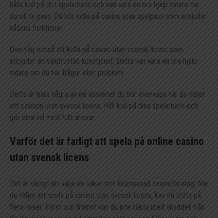
hålla koll på ditt spelarbete och kan vara en bra hjälp vidare när
du vill ta paus. Du bör kolla på casino utan spelpaus som erbjuder
sådana funktioner.
Överväg också att kolla på casino utan svensk licens som
erbjuder en välutrustad kundtjänst. Detta kan vara en bra hjälp
vidare om du har frågor eller problem.
Detta är bara några av de aspekter du bör överväga när du väljer
ett casinon utan svensk licens. Håll koll på dina spelarbete och
gör dina val med fullt ansvar.
Varför det är farligt att spela på online casino
utan svensk licens
Det är viktigt att välja en säker och licensierad casinoföretag. När
du väljer att spela på casino utan svensk licens, kan du stöta på
flera risker. Först och främst kan du inte räkna med skyddet från