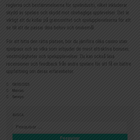
reglerna och bestämmelserna för spelindustri, vilket inkluderar
skydd av spelare och skydd mot obehagliga upplevelser. Det är
viktigt att du kollar på gränssnittet och spelupplevelserna för att
se till att de passar dina behov och önskemål.
För att hitta den rätta platsen, bör du jämföra olika casino utan
spelpaus och se vilka som erbjuder de mest attraktiva bonuser,
vinstmöjligheter och spelupplevelser. Du kan också läsa
recensioner och feedback från andra spelare för att få en bättre
uppfattning om deras erfarenheter.
08/03/2025
Marcus
Serviço
BUSCA