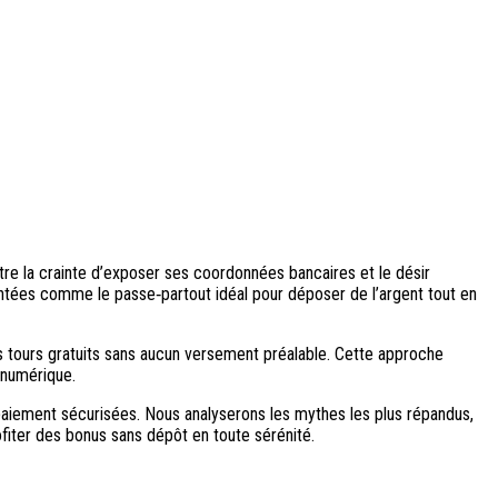
ntre la crainte d’exposer ses coordonnées bancaires et le désir
ntées comme le passe‑partout idéal pour déposer de l’argent tout en
tours gratuits sans aucun versement préalable. Cette approche
 numérique.
paiement sécurisées. Nous analyserons les mythes les plus répandus,
ofiter des bonus sans dépôt en toute sérénité.