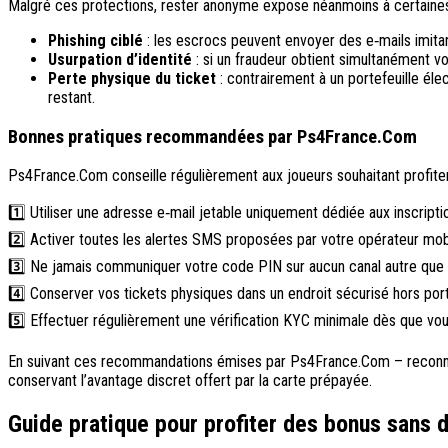
Malgré ces protections, rester anonyme expose néanmoins à certaine
Phishing ciblé
: les escrocs peuvent envoyer des e‑mails imitant 
Usurpation d’identité
: si un fraudeur obtient simultanément vot
Perte physique du ticket
: contrairement à un portefeuille élec
restant.
Bonnes pratiques recommandées par Ps4France.Com
Ps4France.Com conseille régulièrement aux joueurs souhaitant profiter 
1️⃣ Utiliser une adresse e‑mail jetable uniquement dédiée aux inscriptio
2️⃣ Activer toutes les alertes SMS proposées par votre opérateur mob
3️⃣ Ne jamais communiquer votre code PIN sur aucun canal autre que c
4️⃣ Conserver vos tickets physiques dans un endroit sécurisé hors por
5️⃣ Effectuer régulièrement une vérification KYC minimale dès que vous at
En suivant ces recommandations émises par Ps4France.Com – reconnu 
conservant l’avantage discret offert par la carte prépayée.
Guide pratique pour profiter des bonus sans 