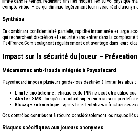
limité dans le temps, réduisant ainsi les risques liés au vol physique 
compte virtuel – ce qui diminue légèrement leur niveau réel d’anony
Synthèse
En combinant confidentialité partielle, rapidité instantanée et large a
qui recherchent discrétion et sécurité sans entrer dans la complexité
Ps4France.Com soulignent régulièrement cet avantage dans leurs cla
Impact sur la sécurité du joueur – Préventio
Mécanismes anti‑fraude intégrés à Paysafecard
Paysafecard impose plusieurs garde‑fous destinés à limiter les abus :
Limite quotidienne
: chaque code PIN ne peut être utilisé que
Alertes SMS
: lorsqu’un montant supérieur à un seuil prédéfini
Blocage automatique
: après trois tentatives infructueuses ave
Ces contrôles contribuent à réduire considérablement les risques liés au
Risques spécifiques aux joueurs anonymes