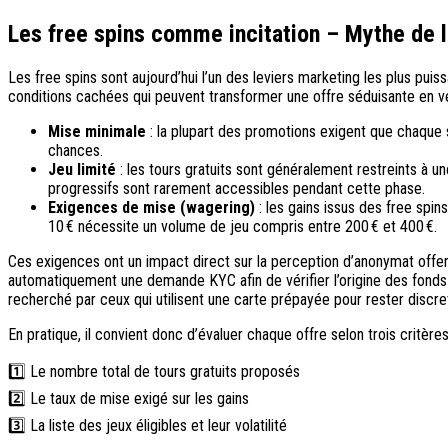
Les free spins comme incitation – Mythe de 
Les free spins sont aujourd’hui l’un des leviers marketing les plus pui
conditions cachées qui peuvent transformer une offre séduisante en véri
Mise minimale
: la plupart des promotions exigent que chaque 
chances.
Jeu limité
: les tours gratuits sont généralement restreints à 
progressifs sont rarement accessibles pendant cette phase.
Exigences de mise (wagering)
: les gains issus des free spins
10 € nécessite un volume de jeu compris entre 200 € et 400 €.
Ces exigences ont un impact direct sur la perception d’anonymat offe
automatiquement une demande KYC afin de vérifier l’origine des fonds av
recherché par ceux qui utilisent une carte prépayée pour rester discre
En pratique, il convient donc d’évaluer chaque offre selon trois critères
1️⃣ Le nombre total de tours gratuits proposés
2️⃣ Le taux de mise exigé sur les gains
3️⃣ La liste des jeux éligibles et leur volatilité