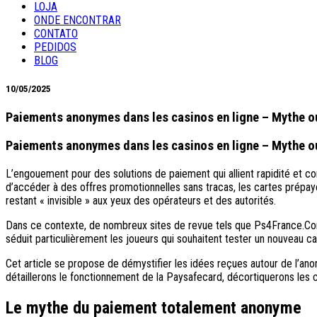
LOJA
ONDE ENCONTRAR
CONTATO
PEDIDOS
BLOG
10/05/2025
Paiements anonymes dans les casinos en ligne – Mythe ou
Paiements anonymes dans les casinos en ligne – Mythe ou
L’engouement pour des solutions de paiement qui allient rapidité et con
d’accéder à des offres promotionnelles sans tracas, les cartes prép
restant « invisible » aux yeux des opérateurs et des autorités.
Dans ce contexte, de nombreux sites de revue tels que Ps4France.Co
séduit particulièrement les joueurs qui souhaitent tester un nouveau c
Cet article se propose de démystifier les idées reçues autour de l’a
détaillerons le fonctionnement de la Paysafecard, décortiquerons les c
Le mythe du paiement totalement anonyme