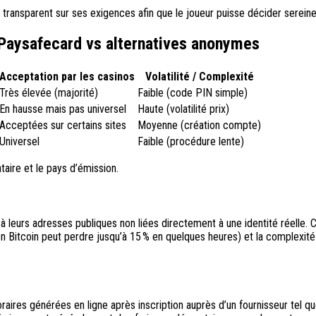
t transparent sur ses exigences afin que le joueur puisse décider sereine
Paysafecard vs alternatives anonymes
Acceptation par les casinos
Volatilité / Complexité
Très élevée (majorité)
Faible (code PIN simple)
En hausse mais pas universel
Haute (volatilité prix)
Acceptées sur certains sites
Moyenne (création compte)
Universel
Faible (procédure lente)
taire et le pays d’émission.
leurs adresses publiques non liées directement à une identité réelle. C
 Bitcoin peut perdre jusqu’à 15 % en quelques heures) et la complexité t
res générées en ligne après inscription auprès d’un fournisseur tel q