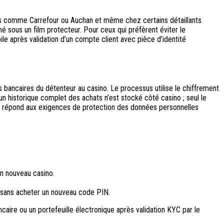
hés comme Carrefour ou Auchan et même chez certains détaillants
mé sous un film protecteur. Pour ceux qui préfèrent éviter le
ile après validation d’un compte client avec pièce d’identité
s bancaires du détenteur au casino. Le processus utilise le chiffrement
un historique complet des achats n’est stocké côté casino ; seul le
 et répond aux exigences de protection des données personnelles
un nouveau casino.
e sans acheter un nouveau code PIN.
caire ou un portefeuille électronique après validation KYC par le