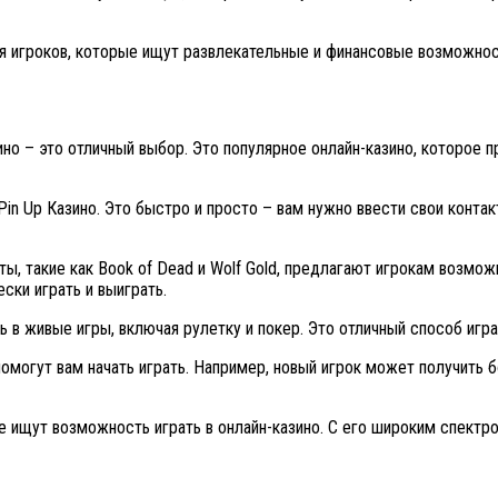
ля игроков, которые ищут развлекательные и финансовые возможнос
ино – это отличный выбор. Это популярное онлайн-казино, которое 
Pin Up Казино. Это быстро и просто – вам нужно ввести свои конта
ты, такие как Book of Dead и Wolf Gold, предлагают игрокам возмо
ски играть и выиграть.
 в живые игры, включая рулетку и покер. Это отличный способ игра
омогут вам начать играть. Например, новый игрок может получить б
е ищут возможность играть в онлайн-казино. С его широким спектром