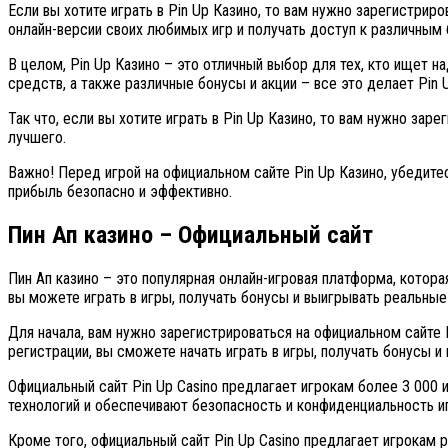
Если вы хотите играть в Pin Up Казино, то вам нужно зарегистрир
онлайн-версии своих любимых игр и получать доступ к различным 
В целом, Pin Up Казино – это отличный выбор для тех, кто ищет н
средств, а также различные бонусы и акции – все это делает Pin 
Так что, если вы хотите играть в Pin Up Казино, то вам нужно зар
лучшего.
Важно! Перед игрой на официальном сайте Pin Up Казино, убедитес
прибыль безопасно и эффективно.
Пин Ап казино – Официальный сайт
Пин Ап казино – это популярная онлайн-игровая платформа, котор
вы можете играть в игры, получать бонусы и выигрывать реальные
Для начала, вам нужно зарегистрироваться на официальном сайте 
регистрации, вы сможете начать играть в игры, получать бонусы и
Официальный сайт Pin Up Casino предлагает игрокам более 3 000 и
технологий и обеспечивают безопасность и конфиденциальность и
Кроме того, официальный сайт Pin Up Casino предлагает игрокам 