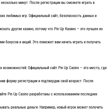
т несколько минут. После регистрации вы сможете играть в
воих любимых игр. Официальный сайт, безопасность данных и
 искать другие казино, потому что Pin Up Казино – это лучшее из
ми бонусов и акций. Это поможет вам начать играть и получать
х возможностей. Официальный сайт Pin Up Casino – это место, где
лнив форму регистрации и подтвердив свой возраст. После
сайте Pin Up Casino разработаны с использованием последних
грывать реальные деньги. Например, новый игрок может получить