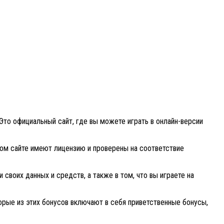
 Это официальный сайт, где вы можете играть в онлайн-версии
 этом сайте имеют лицензию и проверены на соответствие
своих данных и средств, а также в том, что вы играете на
торые из этих бонусов включают в себя приветственные бонусы,