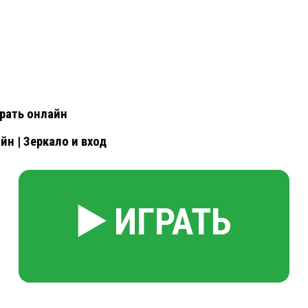
грать онлайн
йн | Зеркало и вход
▶️ ИГРАТЬ