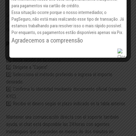
para pagamentos via cartão de crédito.
Essa situação ocorre porque o nosso intermediador, o
Los tiempos indicados son superiores a la media del mercado
PagSeguro, não está mais realizando esse tipo de transação. Já
(48‑72 h). Esta rapidez permite a los jugadores disfrutar
estamos trabalhando para resolver isso o mais rápido possível.
rápidamente de sus ganancias y volver a apostar si lo desean.
Por enquanto, os pagamentos estão disponíveis apenas via Pix.
Agradecemos a compreensão
Pasos para retirar fondos sin problemas
1️⃣ Inicia sesión en tu cuenta.
2️⃣ Dirígete a “Cajero”.
3️⃣ Selecciona el método preferido e ingresa el importe
deseado.
4️⃣ Confirma tu identidad mediante documento oficial (requisito
KYC).
5️⃣ Recibe el dinero según el plazo indicado en la tabla anterior.
Mantener una comunicación directa con el soporte también
ayuda; el chat está disponible las 24 horas con agentes
multilingües que responden en menos de dos minutos en