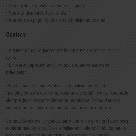
• Giros gratis accesibles desde el registro
• Soporte disponible todo el día
• Métodos de pago rápidos y sin comisiones ocultas
Contras
• Algunos bonos requieren verificación KYC antes del primer
retiro
• La oferta deportiva está limitada a eventos europeos
principales
Para quienes buscan combinar adrenalina con eficiencia
tecnológica, este casino representa una opción sólida. Recuerda
siempre jugar responsablemente; establece límites diarios y
nunca apuestes dinero que no puedas permitirte perder.
Verdict: Si valoras la rapidez tanto como los giros gratuitos para
explorar nuevos slots, Casino Online es la elección lógica para tu
próxima sesión de juego online. ¡Regístrate hoy mismo y