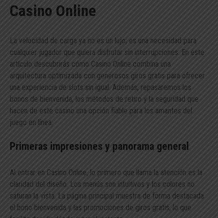
Casino Online
La velocidad de carga ya no es un lujo; es una necesidad para
cualquier jugador que quiera disfrutar sin interrupciones. En este
artículo descubrirás cómo Casino Online combina una
arquitectura optimizada con generosos giros gratis para ofrecer
una experiencia de slots sin igual. Además, repasaremos los
bonos de bienvenida, los métodos de retiro y la seguridad que
hacen de este casino una opción fiable para los amantes del
juego en línea.
Primeras impresiones y panorama general
Al entrar en Casino Online, lo primero que llama la atención es la
claridad del diseño. Los menús son intuitivos y los colores no
saturan la vista. La página principal muestra de forma destacada
el bono bienvenida y las promociones de giros gratis, lo que