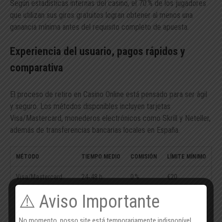
Según estadísticas internas del casino, el 70 % de los jugadores
que utilizan sus giros gratuitos logran obtener al menos una
ganancia mínima antes del requisito completo de apuesta.
Experiencia del usuario, pagos rápidos y
comparativa
El proceso de retiro en Casino Online está pensado para ser ágil
y seguro. Los métodos disponibles incluyen tarjetas
Visa/Mastercard, monederos electrónicos como Skrill y Neteller,
además de transferencias bancarias locales en España.
MÉTODO
TIEMPO MEDIO
COMISIÓN
LÍMITE MÍNIMO
Visa/Mastercard
24‑48 h
0 %
€20
⚠️ Aviso Importante
Skrill/Neteller
Instantáneo
0‑2 %
€10
Transferencia SEPA
12‑24 h
0 %
€50
No momento, nosso site está temporariamente indisponível