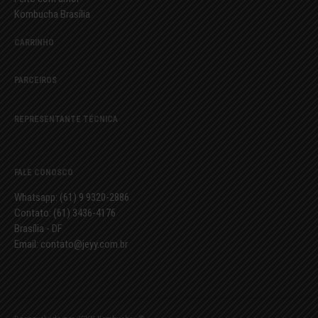
Kombucha Brasília
CARRINHO
PARCEIROS
REPRESENTANTE TÉCNICA
FALE CONOSCO
Whatsapp: (61) 9 9320-2886
Contato: (61) 3436-4176
Brasília - DF
Email: contato@jeyy.com.br