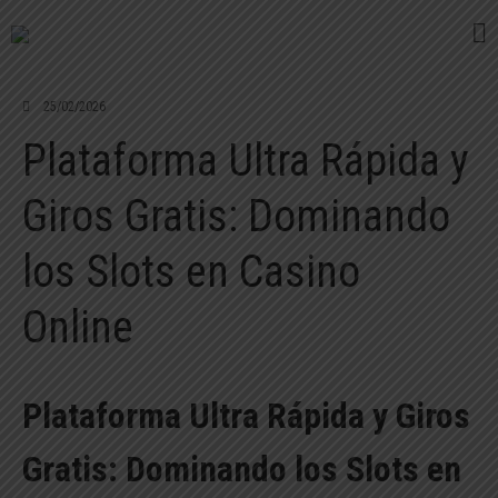
Feito com Amor
JEYY Kombucha
25/02/2026
Plataforma Ultra Rápida y
Giros Gratis: Dominando
O QUE É KOMBUCHA
los Slots en Casino
HISTÓRIA
FAQ
Online
LOJA
ONDE ENCONTRAR
CONTATO
Plataforma Ultra Rápida y Giros
PEDIDOS
BLOG
Gratis: Dominando los Slots en