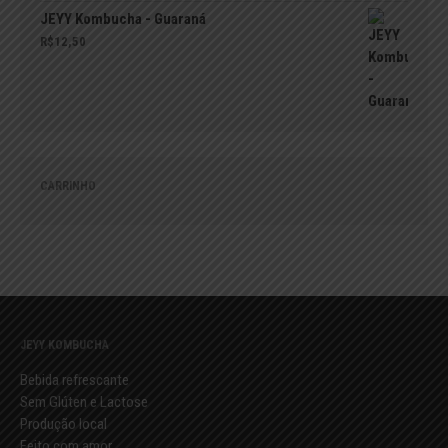
JEYY Kombucha - Guaraná
R$
12,50
CARRINHO
JEYY KOMBUCHA
Bebida refrescante
Sem Glúten e Lactose
Produção local
Feito com amor