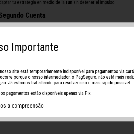
daptar tu estrategia en medio de la
run
sin detener el impulso.
 Segundo Cuenta
lanza la
ball
hasta que se muestra el resultado. Eso significa que poten
iso Importante
e después del resultado.
osso site está temporariamente indisponível para pagamentos via cartã
 te ves obligado a decisiones de planificación a largo plazo—solo decisi
 ocorre porque o nosso intermediador, o PagSeguro, não está mais real
ção. Já estamos trabalhando para resolver isso o mais rápido possível.
 os pagamentos estão disponíveis apenas via Pix.
l Impulso
os a compreensão
 en relación con el
bankroll
general—a menudo alrededor de €0.10 a 