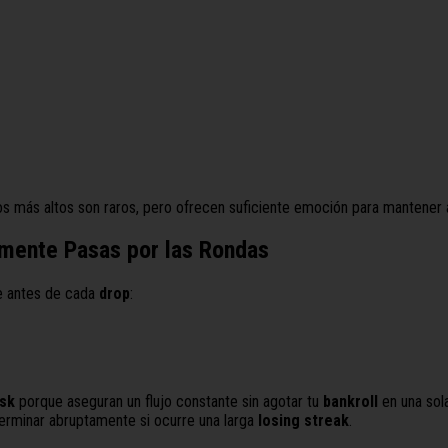
os más altos son raros, pero ofrecen suficiente emoción para mantener 
amente Pasas por las Rondas
e antes de cada
drop
:
isk
porque aseguran un flujo constante sin agotar tu
bankroll
en una sol
erminar abruptamente si ocurre una larga
losing streak
.