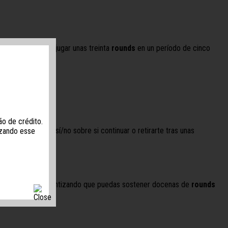
cialmente puedes jugar unas treinta
rounds
en un período de cinco
o de crédito.
ones rápidas de sí/no sobre si continuar o retirarte tras unas
izando esse
€5 por
drop
—garantizando que puedas sostener docenas de
rounds