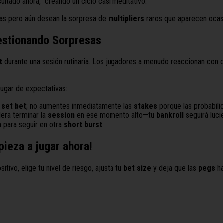
ltado ahora,” creando un ciclo casi meditativo.
rtas pero aún desean la sorpresa de
multipliers
raros que aparecen ocas
stionando Sorpresas
t
durante una sesión rutinaria. Los jugadores a menudo reaccionan con
ugar de expectativas:
u
set bet
; no aumentes inmediatamente las
stakes
porque las probabil
dera terminar la
session
en ese momento alto—tu
bankroll
seguirá luci
n para seguir en otra
short burst
.
ieza a jugar ahora!
tivo, elige tu nivel de riesgo, ajusta tu
bet size
y deja que las
pegs
ha