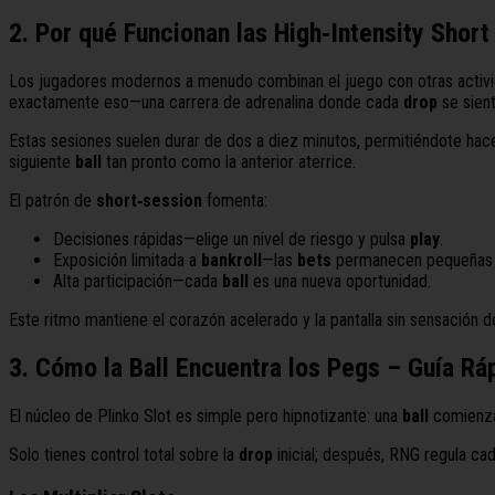
2. Por qué Funcionan las
High‑Intensity Short
Los jugadores modernos a menudo combinan el juego con otras activi
exactamente eso—una carrera de adrenalina donde cada
drop
se sien
Estas sesiones suelen durar de dos a diez minutos, permitiéndote ha
siguiente
ball
tan pronto como la anterior aterrice.
El patrón de
short‑session
fomenta:
Decisiones rápidas—elige un nivel de riesgo y pulsa
play
.
Exposición limitada a
bankroll
—las
bets
permanecen pequeñas en
Alta participación—cada
ball
es una nueva oportunidad.
Este ritmo mantiene el corazón acelerado y la pantalla sin sensación 
3. Cómo la
Ball
Encuentra los
Pegs
– Guía Rá
El núcleo de Plinko Slot es simple pero hipnotizante: una
ball
comienza 
Solo tienes control total sobre la
drop
inicial; después, RNG regula ca