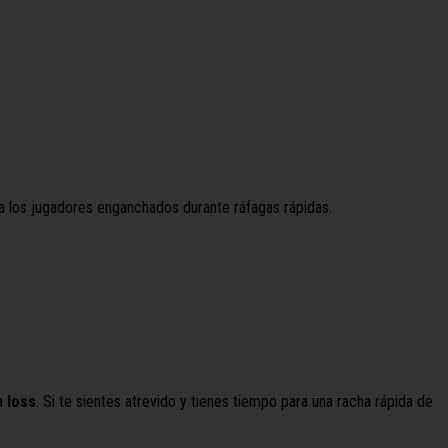
a los jugadores enganchados durante ráfagas rápidas.
a
loss
. Si te sientes atrevido y tienes tiempo para una racha rápida de