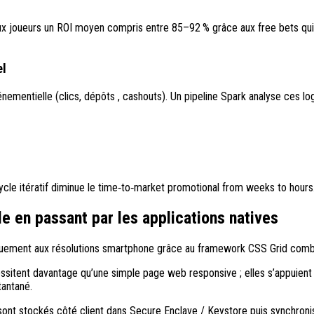
aux joueurs un ROI moyen compris entre 85–92 % grâce aux free bets qu
el
ementielle (clics, dépôts , cashouts). Un pipeline Spark analyse ces l
le itératif diminue le time‑to‑market promotional from weeks to hours.
e en passant par les applications natives
quement aux résolutions smartphone grâce au framework CSS Grid combin
sitent davantage qu’une simple page web responsive ; elles s’appuient 
tantané.
s sont stockés côté client dans Secure Enclave / Keystore puis synchr