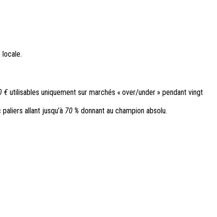
 locale.
0 €
utilisables uniquement sur marchés « over/under » pendant vingt
 paliers allant jusqu’à
70 %
donnant au champion absolu.