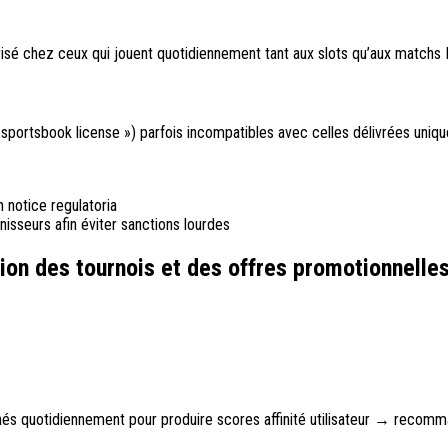
lorisé chez ceux qui jouent quotidiennement tant aux slots qu’aux matchs
 sportsbook license ») parfois incompatibles avec celles délivrées uniq
 notice regulatoria
nisseurs afin éviter sanctions lourdes
tion des tournois et des offres promotionnelle
és quotidiennement pour produire scores affinité utilisateur → recomm