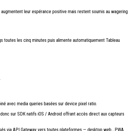
i augmentent leur espérance positive mais restent soumis au wagering
ogs toutes les cinq minutes puis alimente automatiquement Tableau
​
é avec media queries basées sur device pixel ratio.
donc sur SDK natifs iOS / Android offrant accès direct aux capteurs
onisés via API Gateway vers toutes plateformes — desktop web , PWA