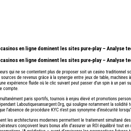
 casinos en ligne dominent les sites pure‑play – Analyse t
 casinos en ligne dominent les sites pure‑play – Analyse t
urs qui ne se contentent plus de proposer soit un casino traditionnel s
s sources de revenus grâce à la synergie entre jeux de table, machines à
ne expérience fluide où le clic suivant peut passer d’un spin à un pari su
tre compte.
ultanément paris sportifs, tournois à enjeu élevé et promotions personna
dépendant Laboutiquesansargent.Org, qui souligne notamment la solidité t
e l’absence de procédure KYC n’est pas synonyme d’insécurité lorsqu’e
nt les architectures modernes permettent le traitement simultané des pa
pérateurs conçoivent leurs bonus afin d’assurer un ROI équilibré tout 