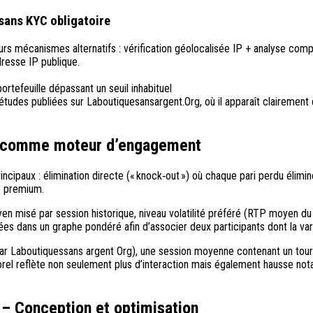
sans KYC obligatoire
rs mécanismes alternatifs : vérification géolocalisée IP + analyse com
resse IP publique.
rtefeuille dépassant un seuil inhabituel
des publiées sur Laboutiquesansargent.Org, où il apparaît clairement qu
fs comme moteur d’engagement
ncipaux : élimination directe (« knock‑out ») où chaque pari perdu élimi
le premium.
en misé par session historique, niveau volatilité préféré (RTP moyen d
ées dans un graphe pondéré afin d’associer deux participants dont la vari
par Laboutiquessans argent Org), une session moyenne contenant un tou
mporel reflète non seulement plus d’interaction mais également hausse
 – Conception et optimisation