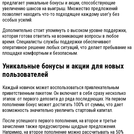
предлагает уникальные бонусы и акции, способствующие
увеличению шансов на выигрыш. Множество предложений
позволяет находить что-то подходящее каждому user’у без
особых усилий.
Дополнительно стоит упомянуть о высоком уровне поддержки,
которая готова ответить на возникающие вопросы в любое
время. Специалисты службы поддержки обеспечивают
оперативное решение любых ситуаций, что делает пребывание на
площадке комфортным и безопасным.
Уникальные бонусы и акции для новых
пользователей
Каждый новичок может воспользоваться привлекательным
приветственным пакетом. Он включает в себя сразу несколько
этапов: от первого депозита до ряда последующих. На первом
пополнении бонус может достигать 100% от суммы, что дает
возможность значительно увеличить стартовый капитал.
После успешного первого пополнения, на второе и третье
зачисления также предусмотрены щедрые предложения.
Например, на второе пополнение можно рассчитывать на 50%