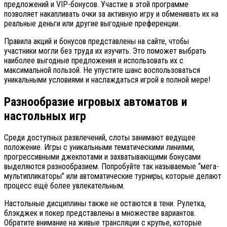
предложений и VIP-бонусов. Участие в этой программе
позволяет накапливать очки за активную игру и обменивать их на
реальные деньги или другие выгодные преференции.
Правила акций и бонусов представлены на сайте, чтобы
участники могли без труда их изучить. Это поможет выбрать
наиболее выгодные предложения и использовать их с
максимальной пользой. Не упустите шанс воспользоваться
уникальными условиями и наслаждаться игрой в полной мере!
Разнообразие игровых автоматов и
настольных игр
Среди доступных развлечений, слоты занимают ведущее
положение. Игры с уникальными тематическими линиями,
прогрессивными джекпотами и захватывающими бонусами
выделяются разнообразием. Попробуйте так называемые “мега-
мультипликаторы” или автоматические турниры, которые делают
процесс ещё более увлекательным.
Настольные дисциплины также не остаются в тени. Рулетка,
блэкджек и покер представлены в множестве вариантов.
Обратите внимание на живые трансляции с крупье, которые