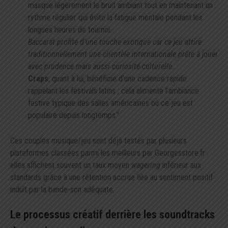
masque légèrement le bruit ambiant tout en maintenant un
rythme régulier qui évite la fatigue mentale pendant les
longues heures de tournoi.
Baccarat
profite d’une touche exotique car ce jeu attire
traditionnellement une clientèle internationale prête à jouer
avec prudence mais aussi curiosité culturelle.
Craps
, quant à lui, bénéficie d’une cadence rapide
rappelant les festivals latins ; cela alimente l’ambiance
festive typique des salles américaines où ce jeu est
populaire depuis longtemps.”
Ces couples musique/jeu sont déjà testés par plusieurs
plateformes classées parmi les meilleurs par Georgesstore.fr :
elles affichent souvent un taux moyen
wagering
inférieur aux
standards grâce à une rétention accrue liée au sentiment positif
induit par la bande-son adéquate.
Le processus créatif derrière les soundtracks