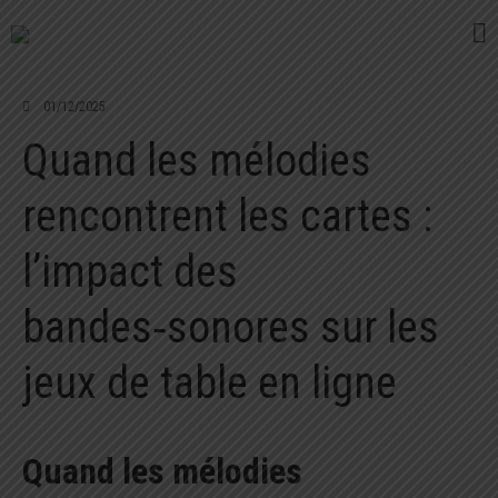
Feito com Amor
JEYY Kombucha
01/12/2025
Quand les mélodies
rencontrent les cartes :
l’impact des
O QUE É KOMBUCHA
bandes‑sonores sur les
HISTÓRIA
FAQ
jeux de table en ligne
LOJA
ONDE ENCONTRAR
CONTATO
Quand les mélodies
PEDIDOS