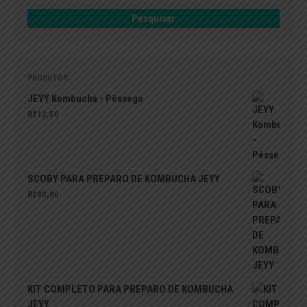
PRODUTOS
JEYY Kombucha - Pêssego
R$
12,50
SCOBY PARA PREPARO DE KOMBUCHA JEYY
R$
80,00
KIT COMPLETO PARA PREPARO DE KOMBUCHA
JEYY