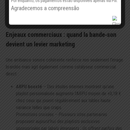
Por enquanto, os pagamentos estão disponíveis apenas via Pix.
(« casinos français sans vérification », « sans KYC ») ou
Agradecemos a compreensão
investir davantage dans originalité musicale pour se
différencier durablement.
Enjeaux commerciaux : quand la bande‑son
devient un levier marketing
Une ambiance sonore cohérente renforce non seulement l’image
brandée mais agit également comme catalyseur commercial
direct :
ARPU boosté
– Des études internes montrent qu’une
playlist personnalisée augmente l’ARPU moyen de +0,18 €
chez ceux qui jouent régulièrement aux tables haute
variance telles que craps.
Promotions croisées
– Plusieurs sites partenaires
proposent aujourd’hui des playlists exclusives
sponsorisées par labels émergents ; ils offrent parfois des