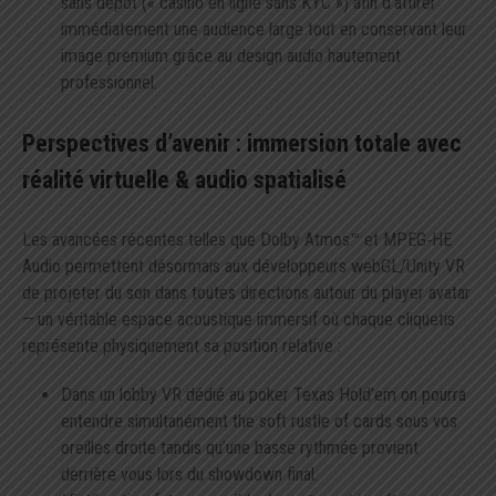
sans dépôt (« casino en ligne sans KYC ») afin d’attirer
immédiatement une audience large tout en conservant leur
image premium grâce au design audio hautement
professionnel.
Perspectives d’avenir : immersion totale avec
réalité virtuelle & audio spatialisé
Les avancées récentes telles que Dolby Atmos™ et MPEG‑HE
Audio permettent désormais aux développeurs webGL/Unity VR
de projeter du son dans toutes directions autour du player avatar
— un véritable espace acoustique immersif où chaque cliquetis
représente physiquement sa position relative :
Dans un lobby VR dédié au poker Texas Hold’em on pourra
entendre simultanément the soft rustle of cards sous vos
oreilles droite tandis qu’une basse rythmée provient
derrière vous lors du showdown final.