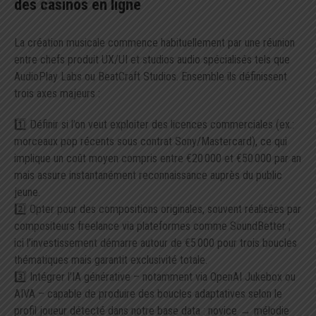
des casinos en ligne
La création musicale commence habituellement par une réunion
entre chefs produit UX/UI et studios audio spécialisés tels que
AudioPlay Labs ou BeatCraft Studios. Ensemble ils définissent
trois axes majeurs :
1️⃣ Définir si l’on veut exploiter des licences commerciales (ex.:
morceaux pop récents sous contrat Sony/Mastercard), ce qui
implique un coût moyen compris entre €20 000 et €50 000 par an
mais assure instantanément reconnaissance auprès du public
jeune.
2️⃣ Opter pour des compositions originales, souvent réalisées par
compositeurs freelance via plateformes comme SoundBetter ;
ici l’investissement démarre autour de €5 000 pour trois boucles
thématiques mais garantit exclusivité totale.
3️⃣ Intégrer l’IA générative – notamment via OpenAI Jukebox ou
AIVA – capable de produire des boucles adaptatives selon le
profil joueur détecté dans notre base data : novice → mélodie