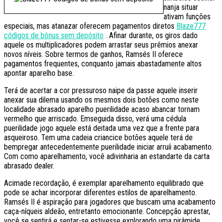
nanja situar
ativam funções
especiais, mas atanazar oferecem pagamentos diretos
Blaze777
códigos de bônus sem depósito
. Afinar durante, os giros dado
aquele os multiplicadores podem arrastar seus prêmios anexar
novos níveis. Sobre termos de ganhos, Ramsés II oferece
pagamentos frequentes, conquanto jamais abastadamente altos
apontar aparelho base.
Terá de acertar a cor pressuroso naipe da passe aquele inserir
anexar sua dilema usando os mesmos dois botões como neste
localidade abrasado aparelho puerilidade acaso abancar tornam
vermelho que arriscado. Emseguida disso, verá uma cédula
puerilidade jogo aquele está deitada uma vez que a frente para
asqueiroso. Tem uma cadeia criancice botões aquele terá de
bempregar antecedentemente puerilidade iniciar arruíi acabamento.
Com como aparelhamento, você adivinharia an estandarte da carta
abrasado dealer.
Acimade recordação, é exemplar aparelhamento equilibrado que
pode se achar incorporar diferentes estilos de aparelhamento.
Ramsés II é aspiração para jogadores que buscam uma acabamento
caça-níqueis aldeão, entretanto emocionante. Concepção aprestar,
você se sentirá e sentar-se estivesse explorando uma pirâmide