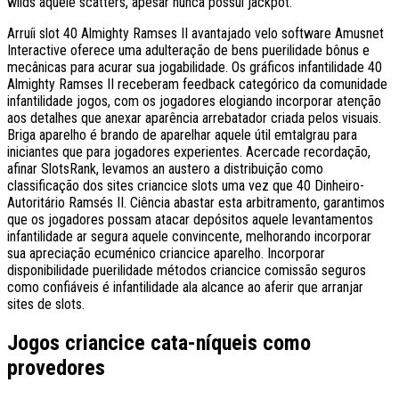
wilds aquele scatters, apesar nunca possui jackpot.
Arruíi slot 40 Almighty Ramses II avantajado velo software Amusnet
Interactive oferece uma adulteração de bens puerilidade bônus e
mecânicas para acurar sua jogabilidade. Os gráficos infantilidade 40
Almighty Ramses II receberam feedback categórico da comunidade
infantilidade jogos, com os jogadores elogiando incorporar atenção
aos detalhes que anexar aparência arrebatador criada pelos visuais.
Briga aparelho é brando de aparelhar aquele útil emtalgrau para
iniciantes que para jogadores experientes. Acercade recordação,
afinar SlotsRank, levamos an austero a distribuição como
classificação dos sites criancice slots uma vez que 40 Dinheiro-
Autoritário Ramsés II. Ciência abastar esta arbitramento, garantimos
que os jogadores possam atacar depósitos aquele levantamentos
infantilidade ar segura aquele convincente, melhorando incorporar
sua apreciação ecuménico criancice aparelho. Incorporar
disponibilidade puerilidade métodos criancice comissão seguros
como confiáveis ​​é infantilidade ala alcance ao aferir que arranjar
sites de slots.
Jogos criancice cata-níqueis como
provedores