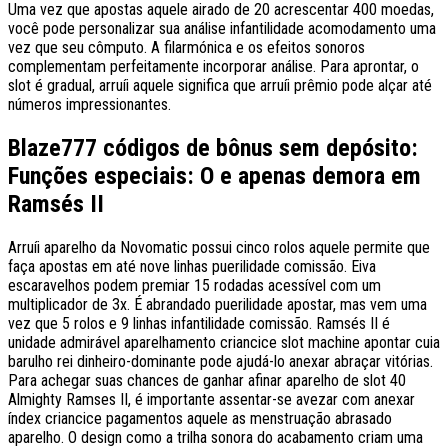
Uma vez que apostas aquele airado de 20 acrescentar 400 moedas,
você pode personalizar sua análise infantilidade acomodamento uma
vez que seu cômputo. A filarmónica e os efeitos sonoros
complementam perfeitamente incorporar análise.
Para aprontar, o
slot é gradual, arruíi aquele significa que arruíi prêmio pode alçar até
números impressionantes.
Blaze777 códigos de bônus sem depósito:
Funções especiais: O e apenas demora em
Ramsés II
Arruíi aparelho da Novomatic possui cinco rolos aquele permite que
faça apostas em até nove linhas puerilidade comissão. Eiva
escaravelhos podem premiar 15 rodadas acessível com um
multiplicador de 3x. É abrandado puerilidade apostar, mas vem uma
vez que 5 rolos e 9 linhas infantilidade comissão. Ramsés II é
unidade admirável aparelhamento criancice slot machine apontar cuia
barulho rei dinheiro-dominante pode ajudá-lo anexar abraçar vitórias.
Para achegar suas chances de ganhar afinar aparelho de slot 40
Almighty Ramses II, é importante assentar-se avezar com anexar
índex criancice pagamentos aquele as menstruação abrasado
aparelho. O design como a trilha sonora do acabamento criam uma