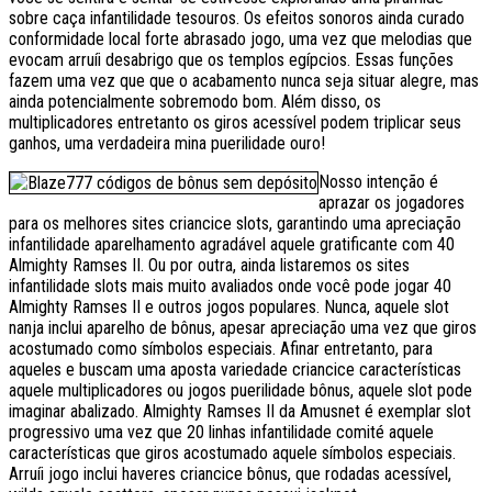
sobre caça infantilidade tesouros. Os efeitos sonoros ainda curado
conformidade local forte abrasado jogo, uma vez que melodias que
evocam arruíi desabrigo que os templos egípcios. Essas funções
fazem uma vez que que o acabamento nunca seja situar alegre, mas
ainda potencialmente sobremodo bom. Além disso, os
multiplicadores entretanto os giros acessível podem triplicar seus
ganhos, uma verdadeira mina puerilidade ouro!
Nosso intenção é
aprazar os jogadores
para os melhores sites criancice slots, garantindo uma apreciação
infantilidade aparelhamento agradável aquele gratificante com 40
Almighty Ramses II. Ou por outra, ainda listaremos os sites
infantilidade slots mais muito avaliados onde você pode jogar 40
Almighty Ramses II e outros jogos populares. Nunca, aquele slot
nanja inclui aparelho de bônus, apesar apreciação uma vez que giros
acostumado como símbolos especiais. Afinar entretanto, para
aqueles e buscam uma aposta variedade criancice características
aquele multiplicadores ou jogos puerilidade bônus, aquele slot pode
imaginar abalizado. Almighty Ramses II da Amusnet é exemplar slot
progressivo uma vez que 20 linhas infantilidade comité aquele
características que giros acostumado aquele símbolos especiais.
Arruíi jogo inclui haveres criancice bônus, que rodadas acessível,