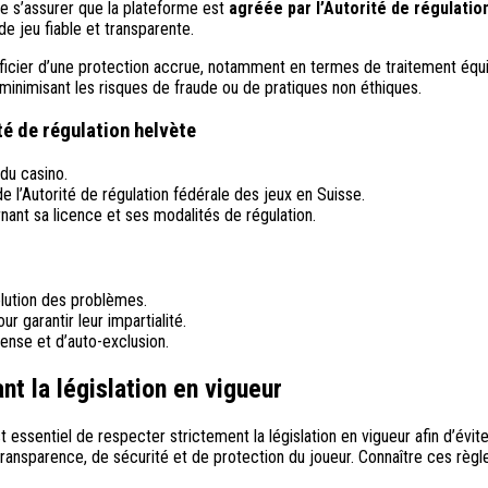
l de s’assurer que la plateforme est
agréée par l’Autorité de régulatio
de jeu fiable et transparente.
icier d’une protection accrue, notamment en termes de traitement équi
 minimisant les risques de fraude ou de pratiques non éthiques.
é de régulation helvète
 du casino.
 de l’Autorité de régulation fédérale des jeux en Suisse.
nant sa licence et ses modalités de régulation.
ésolution des problèmes.
r garantir leur impartialité.
pense et d’auto-exclusion.
t la législation en vigueur
st essentiel de respecter strictement la législation en vigueur afin d’évit
ransparence, de sécurité et de protection du joueur. Connaître ces règ