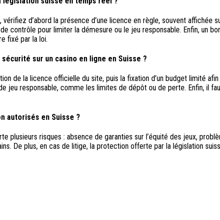
 législation suisse en temps réel ?
s, vérifiez d’abord la présence d’une licence en règle, souvent affichée s
de contrôle pour limiter la démesure ou le jeu responsable. Enfin, un bon 
 fixé par la loi.
 sécurité sur un casino en ligne en Suisse ?
n de la licence officielle du site, puis la fixation d’un budget limité afi
 de jeu responsable, comme les limites de dépôt ou de perte. Enfin, il fa
non autorisés en Suisse ?
orte plusieurs risques : absence de garanties sur l’équité des jeux, pro
ins. De plus, en cas de litige, la protection offerte par la législation su