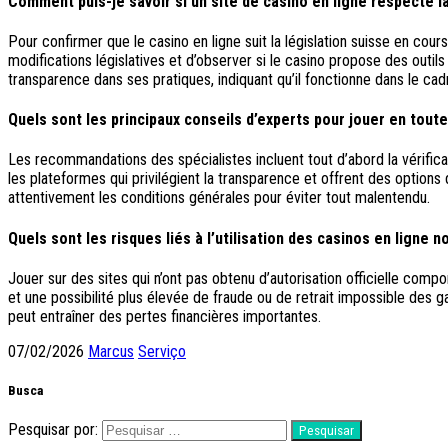
Comment puis-je savoir si un site de casino en ligne respecte la
Pour confirmer que le casino en ligne suit la législation suisse en cour
modifications législatives et d’observer si le casino propose des outils 
transparence dans ses pratiques, indiquant qu’il fonctionne dans le cadre
Quels sont les principaux conseils d’experts pour jouer en toute
Les recommandations des spécialistes incluent tout d’abord la vérificatio
les plateformes qui privilégient la transparence et offrent des options
attentivement les conditions générales pour éviter tout malentendu.
Quels sont les risques liés à l’utilisation des casinos en ligne 
Jouer sur des sites qui n’ont pas obtenu d’autorisation officielle comp
et une possibilité plus élevée de fraude ou de retrait impossible des ga
peut entraîner des pertes financières importantes.
07/02/2026
Marcus
Serviço
Busca
Pesquisar por: