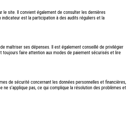
ur le site. Il convient également de consulter les dernières
indicateur est la participation à des audits réguliers et la
n de maîtriser ses dépenses. Il est également conseillé de privilégier
ut toujours faire attention aux modes de paiement sécurisés et lire
blèmes de sécurité concernant les données personnelles et financières,
isse ne s’applique pas, ce qui complique la résolution des problèmes et