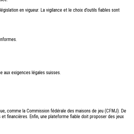
ation en vigueur. La vigilance et le choix d’outils fiables sont
onformes.
me aux exigences légales suisses.
reconnue, comme la Commission fédérale des maisons de jeu (CFMJ). De
 et financières. Enfin, une plateforme fiable doit proposer des jeux