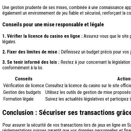
Une gestion prudente de ses mises, combinée à une connaissance approfo
également un environnement de jeu fiable et sécurisé, renforçant la confi
Conseils pour une mise responsable et légale
1. Vérifier la licence du casino en ligne :
Assurez-vous que le site p
légales.
2. Fixer des limites de mise :
Définissez un budget précis pour vos j
3. Se tenir informé des lois :
Restez à jour concernant la législatio
conformément à la loi.
Conseils
Action
Vérification de licence
Consultez la licence du casino sur le site officie
Gestion des budgets
Utilisez les outils de gestion de mise proposés
Formation légale
Suivez les actualités législatives et participez
Conclusion : Sécuriser ses transactions grâ
Pour assurer la sécurité de vos transactions lors de jeux en ligne en S
réglementations suisses garantit que vos données personnelles et finan