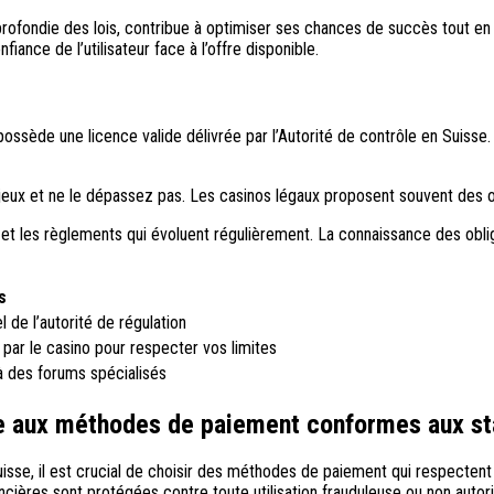
ndie des lois, contribue à optimiser ses chances de succès tout en évita
ance de l’utilisateur face à l’offre disponible.
ossède une licence valide délivrée par l’Autorité de contrôle en Suisse. 
eux et ne le dépassez pas. Les casinos légaux proposent souvent des ou
n et les règlements qui évoluent régulièrement. La connaissance des obl
s
l de l’autorité de régulation
 par le casino pour respecter vos limites
 à des forums spécialisés
ce aux méthodes de paiement conformes aux st
uisse, il est crucial de choisir des méthodes de paiement qui respectent
cières sont protégées contre toute utilisation frauduleuse ou non autor