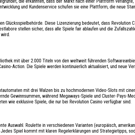
ündet, die erkannten, dass der Markt nach einer Plattform verlangte, di
ntwicklung und Kundenservice schufen sie eine Plattform, die neue Stan
nnten Glücksspielbehörde. Diese Lizenzierung bedeutet, dass Revolution 
tlabore stellen sicher, dass alle Spiele fair ablaufen und die Zufallsz
 wird.
liothek mit über 2.000 Titeln von den weltweit führenden Softwareanbiet
sino-Action. Die Spiele werden kontinuierlich aktualisiert, und neue V
ruchtautomaten mit drei Walzen bis zu hochmodernen Video-Slots mit ci
ernde Gewinnsummen, während Megaways-Spiele und Cluster-Pays-Mechan
en wie exklusive Spiele, die nur bei Revolution Casino verfügbar sind.
lente Auswahl. Roulette in verschiedenen Varianten (europäisch, amerikan
 Jedes Spiel kommt mit klaren Regelerklärungen und Strategietipps, sod