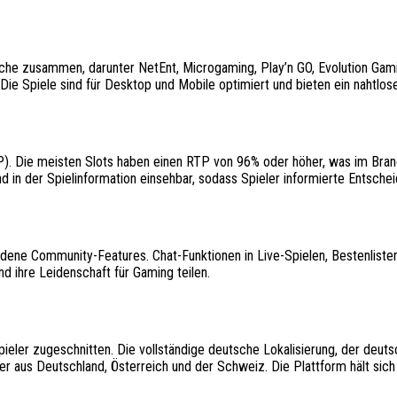
che zusammen, darunter NetEnt, Microgaming, Play’n GO, Evolution Gami
 Die Spiele sind für Desktop und Mobile optimiert und bieten ein nahtlos
P). Die meisten Slots haben einen RTP von 96% oder höher, was im Branc
nd in der Spielinformation einsehbar, sodass Spieler informierte Entsche
ene Community-Features. Chat-Funktionen in Live-Spielen, Bestenlisten b
d ihre Leidenschaft für Gaming teilen.
Spieler zugeschnitten. Die vollständige deutsche Lokalisierung, der deu
 aus Deutschland, Österreich und der Schweiz. Die Plattform hält sich 