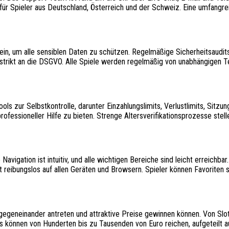
l für Spieler aus Deutschland, Österreich und der Schweiz. Eine umfangr
n, um alle sensiblen Daten zu schützen. Regelmäßige Sicherheitsaudits
 strikt an die DSGVO. Alle Spiele werden regelmäßig von unabhängigen T
s zur Selbstkontrolle, darunter Einzahlungslimits, Verlustlimits, Sitzun
essioneller Hilfe zu bieten. Strenge Altersverifikationsprozesse stelle
avigation ist intuitiv, und alle wichtigen Bereiche sind leicht erreichba
t reibungslos auf allen Geräten und Browsern. Spieler können Favoriten s
r gegeneinander antreten und attraktive Preise gewinnen können. Von S
 können von Hunderten bis zu Tausenden von Euro reichen, aufgeteilt a