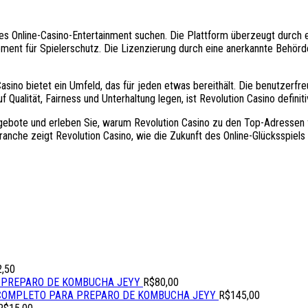
iges Online-Casino-Entertainment suchen. Die Plattform überzeugt durch 
ent für Spielerschutz. Die Lizenzierung durch eine anerkannte Behörde
Casino bietet ein Umfeld, das für jeden etwas bereithält. Die benutzerfr
f Qualität, Fairness und Unterhaltung legen, ist Revolution Casino definit
gebote und erleben Sie, warum Revolution Casino zu den Top-Adressen fü
Branche zeigt Revolution Casino, wie die Zukunft des Online-Glücksspiels 
2,50
 PREPARO DE KOMBUCHA JEYY
R$
80,00
 COMPLETO PARA PREPARO DE KOMBUCHA JEYY
R$
145,00