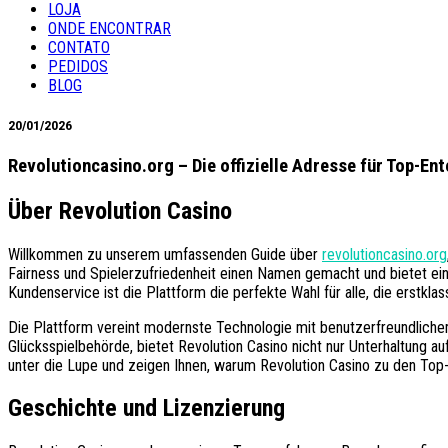
LOJA
ONDE ENCONTRAR
CONTATO
PEDIDOS
BLOG
20/01/2026
Revolutioncasino.org – Die offizielle Adresse für Top-En
Über Revolution Casino
Willkommen zu unserem umfassenden Guide über
revolutioncasino.org
Fairness und Spielerzufriedenheit einen Namen gemacht und bietet ein 
Kundenservice ist die Plattform die perfekte Wahl für alle, die erstkla
Die Plattform vereint modernste Technologie mit benutzerfreundlichem
Glücksspielbehörde, bietet Revolution Casino nicht nur Unterhaltung au
unter die Lupe und zeigen Ihnen, warum Revolution Casino zu den Top-
Geschichte und Lizenzierung