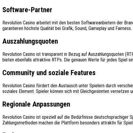
Software-Partner
Revolution Casino arbeitet mit den besten Softwareanbietern der Bran
garantieren höchste Qualität bei Grafik, Sound, Gameplay und Fairness.
Auszahlungsquoten
Revolution Casino ist transparent in Bezug auf Auszahlungsquoten (RT
bieten ebenfalls attraktive RTPs. Die genauen Werte für jedes Spiel si
Community und soziale Features
Revolution Casino fördert den Austausch unter Spielern durch verschied
soziales Element. Spieler können sich mit Gleichgesinnten vernetzen un
Regionale Anpassungen
Revolution Casino ist speziell auf die Bedürfnisse deutschsprachiger 
Zahlungsmethoden machen die Plattform besonders attraktiv für Spieler