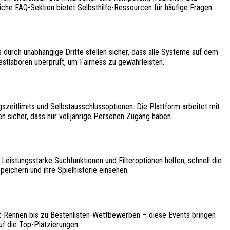
eiche FAQ-Sektion bietet Selbsthilfe-Ressourcen für häufige Fragen.
 durch unabhängige Dritte stellen sicher, dass alle Systeme auf dem
estlaboren überprüft, um Fairness zu gewährleisten.
gszeitlimits und Selbstausschlussoptionen. Die Plattform arbeitet mit
n sicher, dass nur volljährige Personen Zugang haben.
r. Leistungsstarke Suchfunktionen und Filteroptionen helfen, schnell die
peichern und ihre Spielhistorie einsehen.
lot-Rennen bis zu Bestenlisten-Wettbewerben – diese Events bringen
uf die Top-Platzierungen.