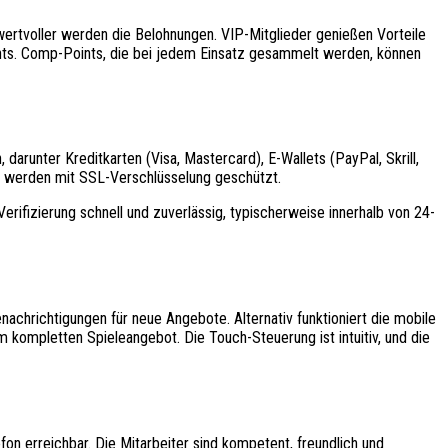
wertvoller werden die Belohnungen. VIP-Mitglieder genießen Vorteile
ents. Comp-Points, die bei jedem Einsatz gesammelt werden, können
arunter Kreditkarten (Visa, Mastercard), E-Wallets (PayPal, Skrill,
en werden mit SSL-Verschlüsselung geschützt.
erifizierung schnell und zuverlässig, typischerweise innerhalb von 24-
nachrichtigungen für neue Angebote. Alternativ funktioniert die mobile
 kompletten Spieleangebot. Die Touch-Steuerung ist intuitiv, und die
on erreichbar. Die Mitarbeiter sind kompetent, freundlich und