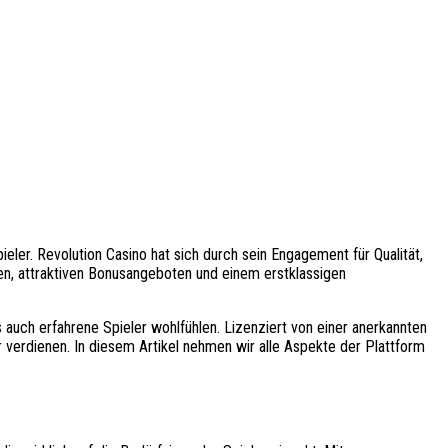
eler. Revolution Casino hat sich durch sein Engagement für Qualität,
len, attraktiven Bonusangeboten und einem erstklassigen
auch erfahrene Spieler wohlfühlen. Lizenziert von einer anerkannten
r verdienen. In diesem Artikel nehmen wir alle Aspekte der Plattform