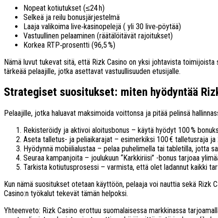
Nopeat kotiutukset (≤24 h)
Selkeä ja reilu bonusjärjestelmä
Laaja valikoima live‑kasinopelejä ( yli 30 live‑pöytää)
Vastuullinen pelaaminen (räätälöitävät rajoitukset)
Korkea RTP‑prosentti (96,5 %)
Nämä luvut tukevat sitä, että Rizk Casino on yksi johtavista toimijoist
tärkeää pelaajille, jotka asettavat vastuullisuuden etusijalle.
Strategiset suositukset: miten hyödyntää Rizk
Pelaajille, jotka haluavat maksimoida voittonsa ja pitää pelinsä hallinn
Rekisteröidy ja aktivoi aloitusbonus – käytä hyödyt 100 % bonuk
Aseta talletus- ja peliaikarajat – esimerkiksi 100 € talletusraja ja
Hyödynnä mobiilialustaa – pelaa puhelimella tai tabletilla, jotta s
Seuraa kampanjoita – joulukuun “Karkkiriisi” -bonus tarjoaa ylimäärä
Tarkista kotiutusprosessi – varmista, että olet ladannut kaikki tar
Kun nämä suositukset otetaan käyttöön, pelaaja voi nauttia sekä Rizk Ca
Casino:n työkalut tekevät tämän helpoksi.
Yhteenveto: Rizk Casino erottuu suomalaisessa markkinassa tarjoamalla n