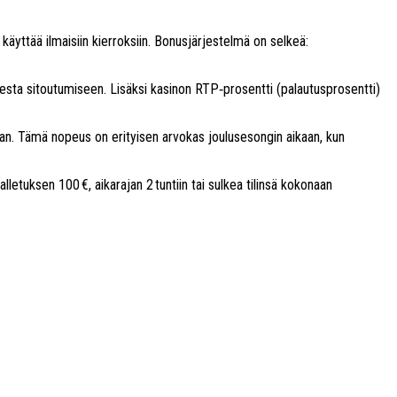
 käyttää ilmaisiin kierroksiin. Bonusjärjestelmä on selkeä:
sesta sitoutumiseen. Lisäksi kasinon RTP‑prosentti (palautusprosentti)
ajan. Tämä nopeus on erityisen arvokas joulusesongin aikaan, kun
lletuksen 100 €, aikarajan 2 tuntiin tai sulkea tilinsä kokonaan