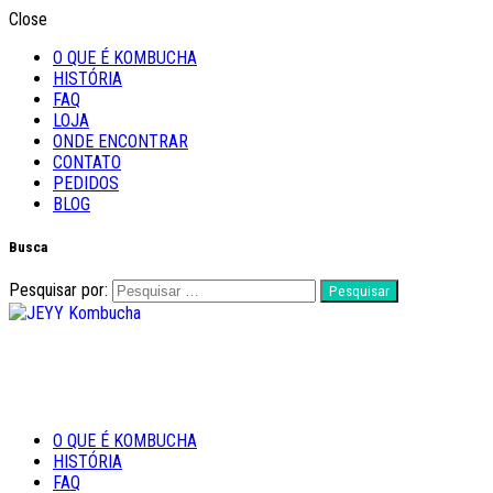
Close
O QUE É KOMBUCHA
HISTÓRIA
FAQ
LOJA
ONDE ENCONTRAR
CONTATO
PEDIDOS
BLOG
Busca
Pesquisar por:
Feito com Amor
O QUE É KOMBUCHA
JEYY Kombucha
HISTÓRIA
FAQ