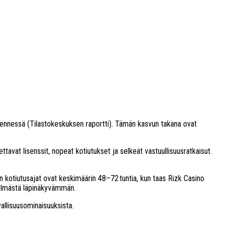
ennessä (Tilastokeskuksen raportti). Tämän kasvun takana ovat
tavat lisenssit, nopeat kotiutukset ja selkeät vastuullisuusratkaisut.
n kotiutusajat ovat keskimäärin 48–72 tuntia, kun taas Rizk Casino
telmästä läpinäkyvämmän.
vallisuusominaisuuksista.