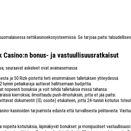
a suomalaisessa nettikasinoekosysteemissä. Se tarjoaa paitsi taloudellis
 Casino:n bonus- ja vastuullisuusratkaisut
assa, seuraavat askeleet ovat avainasemassa:
sesta ja 50 Rizk‑pistettä heti ensimmäisen talletuksen yhteydessä.
 2 tunnin peliaikaraja auttavat hallitsemaan budjettia.
aat nopeasti bonuksia ja voit tehdä talletuksia missä tahansa.
isiä kierroksia; ilmoittaudu push‑ilmoituksiin, jotta et jää paitsi.
vittavat dokumentit (ID, osoite) etukäteen, jotta 24‑tunnin kotiutus toteut
sino-kasinoiden tarjoamista eduista että turvallisesta pelitavasta. Vast
opeita kotiutuksia, läpinäkyvät bonukset ja monipuoliset vastuullisuusrat