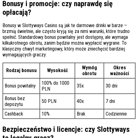
Bonusy i promocje: czy naprawdę się
opłacają?
Bonusy w Slottyways Casino są jak te darmowe drinki w barze –
brzmią świetnie, ale często kryją się za nimi warunki, które trudno
spełnić. Standardowy bonus powitalny jest dostępny, ale wymaga
kilkukrotnego obrotu, zanim będzie można wypłacić wygrane. To
klasyczny chwyt marketingowy, który może zniechęcić bardziej
wymagających graczy.
Wymóg
Okres
Rodzaj bonusu
Wysokość
obrotu
ważności
100% do 1000
Bonus powitalny
35x
30 dni
PLN
Bonus bez
50 PLN
40x
7 dni
depozytu
Cashback
10%
Brak
Codziennie
Bezpieczeństwo i licencje: czy Slottyways