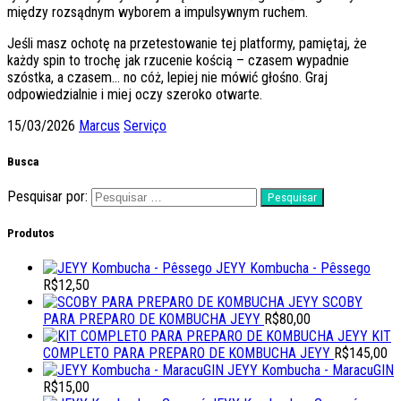
między rozsądnym wyborem a impulsywnym ruchem.
Jeśli masz ochotę na przetestowanie tej platformy, pamiętaj, że
każdy spin to trochę jak rzucenie kością – czasem wypadnie
szóstka, a czasem… no cóż, lepiej nie mówić głośno. Graj
odpowiedzialnie i miej oczy szeroko otwarte.
15/03/2026
Marcus
Serviço
Busca
Pesquisar por:
Produtos
JEYY Kombucha - Pêssego
R$
12,50
SCOBY
PARA PREPARO DE KOMBUCHA JEYY
R$
80,00
KIT
COMPLETO PARA PREPARO DE KOMBUCHA JEYY
R$
145,00
JEYY Kombucha - MaracuGIN
R$
15,00