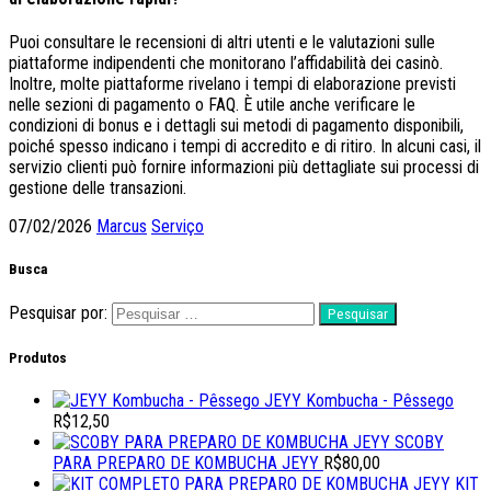
Puoi consultare le recensioni di altri utenti e le valutazioni sulle
piattaforme indipendenti che monitorano l’affidabilità dei casinò.
Inoltre, molte piattaforme rivelano i tempi di elaborazione previsti
nelle sezioni di pagamento o FAQ. È utile anche verificare le
condizioni di bonus e i dettagli sui metodi di pagamento disponibili,
poiché spesso indicano i tempi di accredito e di ritiro. In alcuni casi, il
servizio clienti può fornire informazioni più dettagliate sui processi di
gestione delle transazioni.
07/02/2026
Marcus
Serviço
Busca
Pesquisar por:
Produtos
JEYY Kombucha - Pêssego
R$
12,50
SCOBY
PARA PREPARO DE KOMBUCHA JEYY
R$
80,00
KIT