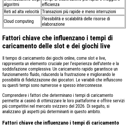
algoritmi
efficienza
Reti ad alta velocità
Transazioni più rapide e meno interruzioni
Flessibilità e scalabilità delle risorse di
Cloud computing
elaborazione
Fattori chiave che influenzano i tempi di
caricamento delle slot e dei giochi live
Il tempo di caricamento dei giochi online, come slot e live,
rappresenta un elemento cruciale per l’esperienza dell’utente e la
soddisfazione complessiva. Un caricamento rapido garantisce un
funzionamento fluido, riducendo la frustrazione e migliorando le
possibilità di fidelizzazione dei giocatori. Le variabili che influiscono
su questi tempi sono numerose e spesso interconnesse.
Comprendere i fattori che determinano i tempi di caricamento
permette ai casinò di ottimizzare le loro piattaforme e offrire servizi
più competitivi nel mercato svizzero del 2026. Di seguito, si
analizzano gli aspetti più determinanti in questo ambito.
Fattori chiave che influenzano i tempi di caricamento