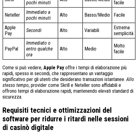
pochi minuti
facile
Immediato a
Neteller
Alto
Basso/Medio
Facile
pochi minuti
Apple
Estrema
Secondi
Alto
Variabili
Pay
semplicità
Immediato o
Molto
PayPal
entro qualche
Alto
Medio
facile
ora
Come si può vedere,
Apple Pay
offre i tempi di elaborazione più
rapidi, spesso in secondi, che rappresentano un vantaggio
significativo per gli utenti che desiderano transazioni istantanee.
Allo
stesso tempo
, provider come Skrill e Neteller sono affidabili e
offrono tempi di elaborazione rapidi, mantenendo elevati standard di
sicurezza.
Requisiti tecnici e ottimizzazioni del
software per ridurre i ritardi nelle sessioni
di casinò digitale