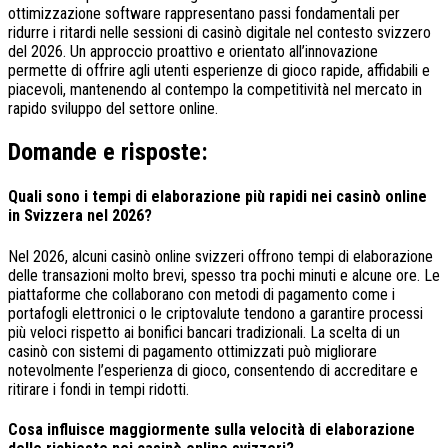
ottimizzazione software rappresentano passi fondamentali per
ridurre i ritardi nelle sessioni di casinò digitale nel contesto svizzero
del 2026. Un approccio proattivo e orientato all’innovazione
permette di offrire agli utenti esperienze di gioco rapide, affidabili e
piacevoli, mantenendo al contempo la competitività nel mercato in
rapido sviluppo del settore online.
Domande e risposte:
Quali sono i tempi di elaborazione più rapidi nei casinò online
in Svizzera nel 2026?
Nel 2026, alcuni casinò online svizzeri offrono tempi di elaborazione
delle transazioni molto brevi, spesso tra pochi minuti e alcune ore. Le
piattaforme che collaborano con metodi di pagamento come i
portafogli elettronici o le criptovalute tendono a garantire processi
più veloci rispetto ai bonifici bancari tradizionali. La scelta di un
casinò con sistemi di pagamento ottimizzati può migliorare
notevolmente l’esperienza di gioco, consentendo di accreditare e
ritirare i fondi in tempi ridotti.
Cosa influisce maggiormente sulla velocità di elaborazione