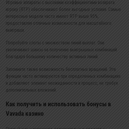
Игровые аппараты с высокими коэффициентами возврата
игроку (RTP) обеспечивают более выгодные условия. Самые
интересные модели часто имеют RTP выше 95%,
предоставляя отличные возможности для масштабного
выиграша.
Попробуйте слоты с множеством линий выплат. Они
увеличивают шансы на получение выигрышных комбинаций
благодаря большему количеству активных линий.
Запомните также возможность бесплатных вращений. Эти
функции часто активируются при определенных комбинациях
и добавляют элемент неожиданности в процесс, не требуя
дополнительных вложений.
Как получить и использовать бонусы в
Vavada казино