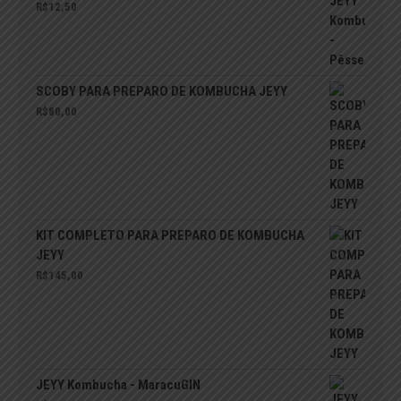
R$
12,50
SCOBY PARA PREPARO DE KOMBUCHA JEYY
R$
80,00
KIT COMPLETO PARA PREPARO DE KOMBUCHA
JEYY
R$
145,00
JEYY Kombucha - MaracuGIN