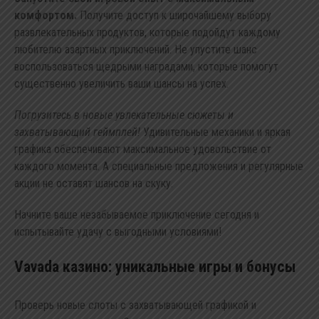
комфортом.
Получите доступ к широчайшему выбору
развлекательных продуктов, которые подойдут каждому
любителю азартных приключений. Не упустите шанс
воспользоваться щедрыми наградами, которые помогут
существенно увеличить ваши шансы на успех.
Погрузитесь в новые увлекательные сюжеты и
захватывающий геймплей!
Удивительные механики и яркая
графика обеспечивают максимальное удовольствие от
каждого момента. А специальные предложения и регулярные
акции не оставят шансов на скуку.
Начните ваше незабываемое приключение сегодня и
испытывайте удачу с выгодными условиями!
Vavada казино: уникальные игры и бонусы
Проверь новые слоты с захватывающей графикой и