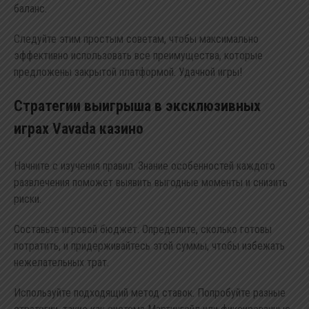
баланс.
Следуйте этим простым советам, чтобы максимально
эффективно использовать все преимущества, которые
предложены закрытой платформой. Удачной игры!
Стратегии выигрыша в эксклюзивных
играх Vavada казино
Начните с изучения правил. Знание особенностей каждого
развлечения поможет выявить выгодные моменты и снизить
риски.
Составьте игровой бюджет. Определите, сколько готовы
потратить, и придерживайтесь этой суммы, чтобы избежать
нежелательных трат.
Используйте подходящий метод ставок. Попробуйте разные