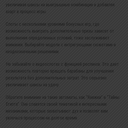
увеличивая шансы на выигрышные комбинации и добавляя
азарт в процесс игры.
Слоты с несколькими уровнями бонусных игр, где
возможность выиграть дополнительные призы зависит от
выполнения определенных условий, тоже заслуживают
внимания. Выбирайте модели с интригующими сюжетами и
неоднозначными решениями.
Не забывайте о видеослотах с функцией респинов. Это дает
возможность повторно вращать барабаны для улучшения
результата без дополнительных затрат. Это серьезно
увеличивает шансы на удачу.
Обратите внимание на такие автоматы, как “Книжки” и “Тайны
Египта”. Они славятся своей тематикой и интересными
механиками, которые захватывают дух и позволят вам
увлечься процессом на долгое время.