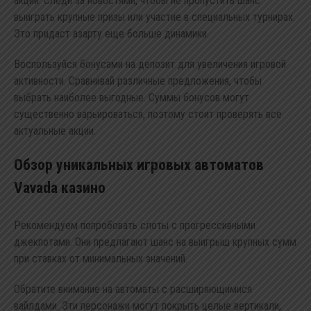
акции. Следи за новостями, чтобы не пропустить шанс
выиграть крупные призы или участие в специальных турнирах.
Это придаст азарту еще больше динамики.
Воспользуйся бонусами на депозит для увеличения игровой
активности. Сравнивай различные предложения, чтобы
выбрать наиболее выгодные. Суммы бонусов могут
существенно варьироваться, поэтому стоит проверять все
актуальные акции.
Обзор уникальных игровых автоматов
Vavada казино
Рекомендуем попробовать слоты с прогрессивными
джекпотами. Они предлагают шанс на выигрыш крупных сумм
при ставках от минимальных значений.
Обратите внимание на автоматы с расширяющимися
вайлдами. Эти персонажи могут покрыть целые вертикали,