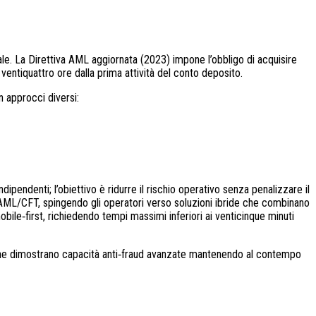
bale. La Direttiva AML aggiornata (2023) impone l’obbligo di acquisire
ventiquattro ore dalla prima attività del conto deposito.
 approcci diversi:
ipendenti; l’obiettivo è ridurre il rischio operativo senza penalizzare il
e AML/CFT, spingendo gli operatori verso soluzioni ibride che combinano
bile‑first, richiedendo tempi massimi inferiori ai venticinque minuti
i che dimostrano capacità anti‑fraud avanzate mantenendo al contempo