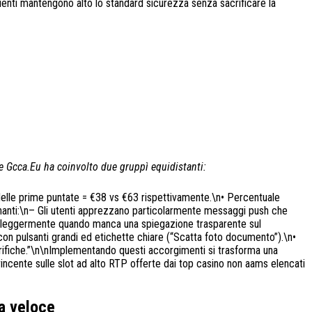
clienti mantengono alto lo standard sicurezza senza sacrificare la
 Gcca.Eu ha coinvolto due gruppì equidistanti:
delle prime puntate = €38 vs €63 rispettivamente.\n• Percentuale
inanti:\n– Gli utenti apprezzano particolarmente messaggi push che
e leggermente quando manca una spiegazione trasparente sul
con pulsanti grandi ed etichette chiare (“Scatta foto documento”).\n•
erifiche.”\n\nImplementando questi accorgimenti si trasforma una
incente sulle slot ad alto RTP offerte dai top casino non aams elencati
ca veloce