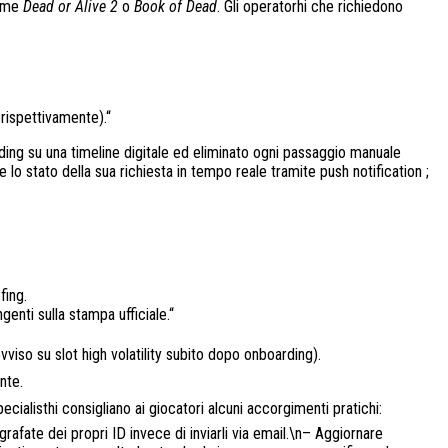
come
Dead or Alive 2
o
Book of Dead
. Gli operator​hi che richiedono
rispettivamente).“
ing su una timeline digitale ed eliminato ogni passaggio manuale
lo stato della sua richiesta in tempo reale tramite push notification ;
fing.
enti sulla stampa ufficiale.“
so su slot high volatility subito dopo onboarding).
nte.
list​hi consigliano ai giocatori alcuni accorgimenti pratic­hi:
afate dei propri ID invece di inviarli via email.\n– Aggiornare