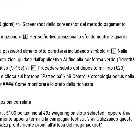
<30 giorni).\n- Screenshot dello screenshot del metodo pagamento
formazione;\n4️⃣ Per selfie-live posiziona lo sfondo neutro e guarda
do password almeno otto caratterei includendo simbolo.\n3️⃣ Nella
struzioni guidate dall’applicativo AI fino alla conferma verde (“Identità
untivo (\~15s).\ n6️⃣ Procedere subito col deposito minimo (€20)
clicca sul bottone “Partecipa”.\ n8️ Controlla cronologia bonus nella
 \nn#### Come monitorare lo stato della richiesta
mozioni correlate
nt : €100 bonus fino al
40x
wagering on slots selected , oppure
free
mente appena termina la campagna festiva . \ \nnUtilizzando questa
a.Eu prontamente prontі all’attesa del mega jackpot.”