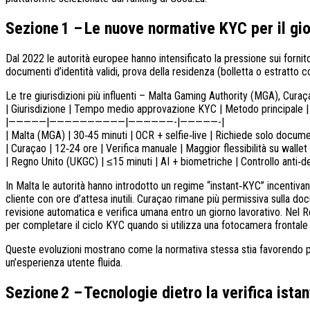
Sezione 1 – Le nuove normative KYC per il gi
Dal 2022 le autorità europee hanno intensificato la pressione sui fornit
documenti d’identità validi, prova della residenza (bolletta o estratto 
Le tre giurisdizioni più influenti – Malta Gaming Authority (MGA), Cu
| Giurisdizione | Tempo medio approvazione KYC | Metodo principale |
|—————|——————————|——————-|—————-|
| Malta (MGA) | 30‑45 minuti | OCR + selfie‑live | Richiede solo docume
| Curaçao | 12‑24 ore | Verifica manuale | Maggior flessibilità su wallet
| Regno Unito (UKGC) | ≤15 minuti | AI + biometriche | Controllo anti‑d
In Malta le autorità hanno introdotto un regime “instant‑KYC” incentivand
cliente con ore d’attesa inutili. Curaçao rimane più permissiva sulla 
revisione automatica e verifica umana entro un giorno lavorativo. Nel R
per completare il ciclo KYC quando si utilizza una fotocamera frontale 
Queste evoluzioni mostrano come la normativa stessa stia favorendo pr
un’esperienza utente fluida.
Sezione 2 – Tecnologie dietro la verifica ista