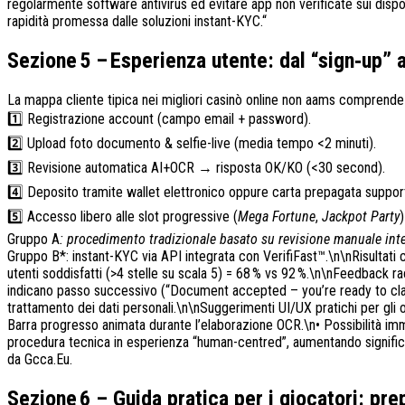
regolarmente software antivirus ed evitare app non verificate sui dispos
rapidità promessa dalle soluzioni instant-KYC.“
Sezione 5 – Esperienza utente: dal “sign‑up” 
La mappa cliente tipica nei migliori casinò online non aams comprende
1️⃣ Registrazione account (campo email + password).
2️⃣ Upload foto documento & selfie-live (media tempo <2 minuti).
3️⃣ Revisione automatica AI+OCR → risposta OK/KO (<30 second).
4️⃣ Deposito tramite wallet elettronico oppure carta prepagata suppor
5️⃣ Accesso libero alle slot progressive (
Mega Fortune
,
Jackpot Party
)
Gruppo A
: procedimento tradizionale basato su revisione manuale in
Gruppo B*: instant-KYC via API integrata con VerifiFast™.\n\nRisultat
utenti soddisfatti (>4 stelle su scala 5) = 68 % vs 92 %.\n\nFeedback
indicano passo successivo (“Document accepted – you’re ready to cl
trattamento dei dati personali.\n\nSuggerimenti UI/UX pratic­hi per gli
Barra progresso animata durante l’elaborazione OCR.\n• Possibilità im
procedura tecnica in esperienza “human-centred”, aumentando significat
da Gcca.Eu.
Sezione 6 – Guida pratica per i giocatori: pr