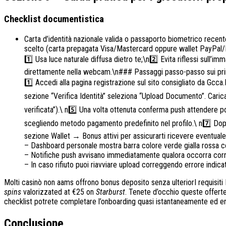
Checklist documentistica
Carta d’identità nazionale valida o passaporto biometrico recen
scelto (carta prepagata Visa/Mastercard oppure wallet PayPal/
1️⃣ Usa luce naturale diffusa dietro te;\n2️⃣ Evita riflessi sull’
direttamente nella webcam.\n### Passaggi passo-passo sui princi
1️⃣ Accedi alla pagina registrazione sul sito consigliato da Gc
sezione “Verifica Identità” seleziona “Upload Documento”. Carica f
verificata”).\ n5️⃣ Una volta ottenuta conferma push attendere 
scegliendo metodo pagamento predefinito nel profilo.\ n7️⃣ Dopo 
sezione Wallet → Bonus attivi per assicurarti ricevere eventuale
– Dashboard personale mostra barra colore verde gialla rossa corr
– Notifiche push avvisano immediatamente qualora occorra co
– In caso rifiuto puoi riavviare upload correggendo errore indic
Molti casinò non aams offrono bonus deposito senza ulteriorI requisiti
spins
valorizzated at €25 on
Starburst
. Tenete d’occhio queste offer
checklist potrete completare l’onboarding quasi istantaneamente ed en
Conclusione