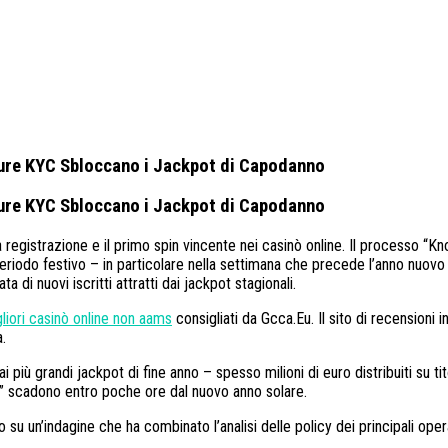
dure KYC Sbloccano i Jackpot di Capodanno
dure KYC Sbloccano i Jackpot di Capodanno
ra la registrazione e il primo spin vincente nei casinò online. Il processo
periodo festivo – in particolare nella settimana che precede l’anno nuovo
 di nuovi iscritti attratti dai jackpot stagionali.
liori casinò online non aams
consigliati da Gcca.Eu. Il sito di recensioni 
.
più grandi jackpot di fine anno – spesso milioni di euro distribuiti su t
” scadono entro poche ore dal nuovo anno solare.
to su un’indagine che ha combinato l’analisi delle policy dei principali ope