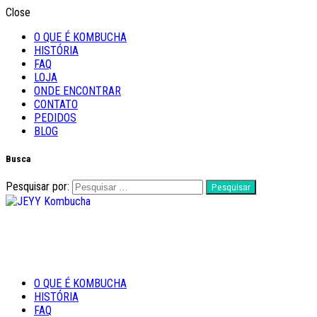
Close
O QUE É KOMBUCHA
HISTÓRIA
FAQ
LOJA
ONDE ENCONTRAR
CONTATO
PEDIDOS
BLOG
Busca
Pesquisar por:
Feito com Amor
O QUE É KOMBUCHA
JEYY Kombucha
HISTÓRIA
FAQ