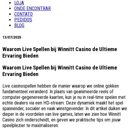
LOJA
ONDE ENCONTRAR
CONTATO
PEDIDOS
BLOG
13/07/2025
Waarom Live Spellen bij Winnitt Casino de Ultieme
Ervaring Bieden
Waarom Live Spellen bij Winnitt Casino de Ultieme
Ervaring Bieden
Live casinospellen hebben de manier waarop we online gokken
fundamenteel veranderd. In plaats van geanimeerde reels of
computer‑gegenereerde kaarten, kun je nu in real‑time spelen met
echte dealers via een HD‑stream. Deze dynamiek maakt het spel
spannender, socialer en vaak winstgevender. In dit artikel duiken we
dieper in de voordelen van live games, laten we zien hoe Winnitt
Casino zich onderscheidt, en geven we praktische tips om jouw
speelplezier te maximaliseren.