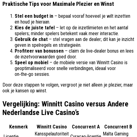
Praktische Tips voor Maximale Plezier en Winst
Stel een budget in
– bepaal vooraf hoeveel je wilt inzetten
en houd je hieraan.
Kies de juiste tafel
– let op de inzetlimieten en het aantal
spelers; minder spelers betekent vaak meer interactie.
Gebruik de chat
– stel vragen aan de dealer; dit kan je inzicht
geven in spelregels en strategieën.
Profiteer van bonussen
– claim de live‑dealer bonus en lees
de inzetvoorwaarden goed door.
Speel op mobiel
– de mobiele versie van Winnitt Casino is
geoptimaliseerd voor snelle verbindingen, ideaal voor
on‑the‑go sessies.
Door deze stappen te volgen, vergroot je niet alleen je plezier, maar
ook je kansen op winst.
Vergelijking: Winnitt Casino versus Andere
Nederlandse Live Casino’s
Kenmerk
Winnitt Casino
Concurrent A
Concurrent B
Kansspelautoriteit
Malta Gaming
Licentie
Curaçao‑licentie