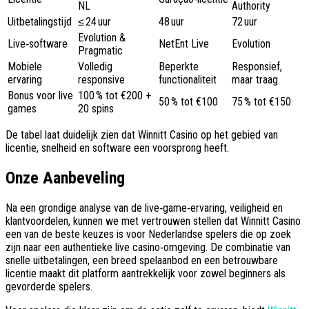
NL
Authority
Uitbetalingstijd
≤ 24 uur
48 uur
72 uur
Evolution &
Live‑software
NetEnt Live
Evolution
Pragmatic
Mobiele
Volledig
Beperkte
Responsief,
ervaring
responsive
functionaliteit
maar traag
Bonus voor live
100 % tot €200 +
50 % tot €100
75 % tot €150
games
20 spins
De tabel laat duidelijk zien dat Winnitt Casino op het gebied van
licentie, snelheid en software een voorsprong heeft.
Onze Aanbeveling
Na een grondige analyse van de live‑game‑ervaring, veiligheid en
klantvoordelen, kunnen we met vertrouwen stellen dat Winnitt Casino
een van de beste keuzes is voor Nederlandse spelers die op zoek
zijn naar een authentieke live casino‑omgeving. De combinatie van
snelle uitbetalingen, een breed spelaanbod en een betrouwbare
licentie maakt dit platform aantrekkelijk voor zowel beginners als
gevorderde spelers.