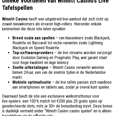
Unieke Voordelen van Winnitt Casino’s Live
Tafelspellen
Winnitt Casino
heeft een uitgebreid live‑aanbod dat zich richt op
zowel nieuwkomers als ervaren high‑rollers. Hieronder enkele
kenmerken die deze site laten opvallen:
Breed scala aan spellen
– van klassiekers zoals Blackjack,
Roulette en Baccarat tot niche‑varianten zoals Lightning
Blackjack en Speed Roulette.
Top‑softwareproviders
– de live streams worden verzorgd
door Evolution Gaming en Pragmatic Play, wat garant staat
voor hoge kwaliteit en lage latency.
Snelle uitbetalingen
– Winnitt Casino verwerkt winsten
binnen 24 uur, een van de snelste tijden in de Nederlandse
markt.
Mobiele optimalisatie
– de live tafels passen zich naadloos
aan smartphones en tablets aan, zodat je overal kunt spelen.
Daarnaast biedt de site een exclusieve welkomstbonus voor
live‑spelers: een 100 % match tot €200 plus 20 gratis spins op
geselecteerde slots, mits je 30× de bonusbedrag inzet. Deze bonus
is duidelijk vermeld onder “Winnitt Casino casino spelen” en is alleen
beschikbaar via de officiële site.