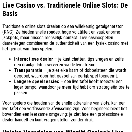
Live Casino vs. Traditionele Online Slots: De
Basis
Traditionele online slots draaien op een willekeurig getalgenerator
(RNG). Ze bieden snelle rondes, hoge volatiliteit en vaak enorme
jackpots, maar missen menselijk contact. Live casinospellen
daarentegen combineren de authenticiteit van een fysiek casino met
het gemak van thuis spelen.
Interactieve dealer
– je kunt chatten, tips vragen en zelfs
een drankje laten serveren via de livestream.
Transparantie
– je ziet elke kaart of dobbelsteen die wordt
gegooid, waardoor het gevoel van eerlijk spel toeneemt.
Langere speelsessies
– een live tafel heeft meestal een
lager tempo, waardoor je meer tijd hebt om strategieën toe te
passen.
Voor spelers die houden van de snelle adrenaline van slots, kan een
live tafel een verfrissende afwisseling zijn. Voor beginners biedt het
bovendien een leerzame omgeving: je ziet hoe een professionele
dealer handelt en kunt vragen stellen zonder druk.