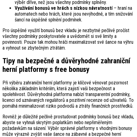
výběr dříve, než jsou všechny podmínky splněny.
Využívání bonusů ve hrách s nízkou návratností
– hraní na
automatech nebo hrách, které jsou nevýhodné, a tím snižování
šancí na úspěšné splnění podmínek.
Pro úspěšné využití bonusů bez vkladu je nezbytné pečlivě pročíst
všechny podmínky poskytovatele a uvědomět si své limity a
povinnosti. Pouze tak mohou hráči maximalizovat své šance na výhru
a vyhnout se zbytečným ztrátám.
Tipy na bezpečné a důvěryhodné zahraniční
herní platformy s free bonusy
Při výběru zahraniční herní platformy je klíčové věnovat pozornost
několika základním kritériím, která zajistí vaši bezpečnost a
spolehlivost. Důvěryhodná platforma nabízí transparentní podmínky,
licenci od uznávaných regulátorů a pozitivní recenze od uživatelů. To
pomáhá minimalizovat riziko podvodů a ztráty finančních prostředků.
Rovněž je důležité pečlivě prostudovat podmínky bonusů bez vkladu,
abyste se vyhnuli skrytým poplatkům nebo nepřiměřeným
požadavkům na sázení. Výběr správné platformy s vhodnými bonusy
může výrazně zvýšit vaše šance na zábavné a bezpečné herní