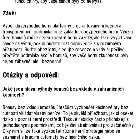
funkcích hry, aby vaše šance byly co nejvyšší.
Závěr
Výběr důvěryhodné herní platformy s garantovanými licenci a
transparentními podmínkami je základem bezpečného hraní. Využití
free bonusů může nejen zpestřit herní zážitky, ale také zvýšit vaše
šance na výhru, pokud budete hrát odpovědně a s rozumným
přístupem. Buďte obezřetní, sledujte recenze a vždy si pečlivě
přečtěte podmínky akcí a bonusů, aby vaše herní zkušenosti byly
nejen zábavné, ale i bezpečné.
Otázky a odpovědi:
Jaké jsou hlavní výhody bonusů bez vkladu v zahraničních
kasinech?
Bonusy bez vkladu umožňují hráčům vyzkoušet kasinové hry bez
nutnosti vkládat vlastní peníze. To je skvělá příležitost, jak si osekat
riziko a poznat herní prostředí. Takové nabídky často přicházejí s
jednoduchými podmínkami, což je činí atraktivními i pro začátečníky.
Díky nim si lze také vyzkoušet různé herní strategie nebo se
seznámit s hracími automaty bez finančního rizika.