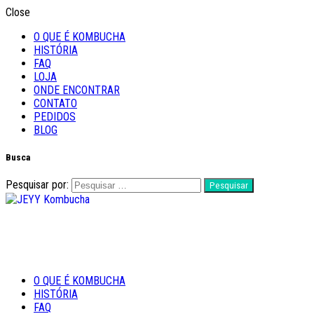
Close
O QUE É KOMBUCHA
HISTÓRIA
FAQ
LOJA
ONDE ENCONTRAR
CONTATO
PEDIDOS
BLOG
Busca
Pesquisar por:
Feito com Amor
O QUE É KOMBUCHA
JEYY Kombucha
HISTÓRIA
FAQ