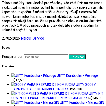
Takové nabídky jsou vhodné pro všechny, kdo chtějí získat možnost
vyzkoušet nové hry nebo rozšířit herní portfolio bez rizika z vlastního
kapesního rozpočtu. Zkušení hráči je často využívají k otestování
nových kasin nebo her, aniž by museli vkládat peníze. Začátečníci
naopak získávají šanci naučit se pravidla bez obav o ztrátu vlastních
prostředků. V obou případech je však důležité sledovat podmínky
uplatnění a výběru výher.
20/02/2026
Marcus
Serviço
Busca
Pesquisar por:
Produtos
JEYY Kombucha - Pêssego
R$
12,50
SCOBY
PARA PREPARO DE KOMBUCHA JEYY
R$
80,00
KIT
COMPLETO PARA PREPARO DE KOMBUCHA JEYY
R$
145,00
JEYY Kombucha - MaracuGIN